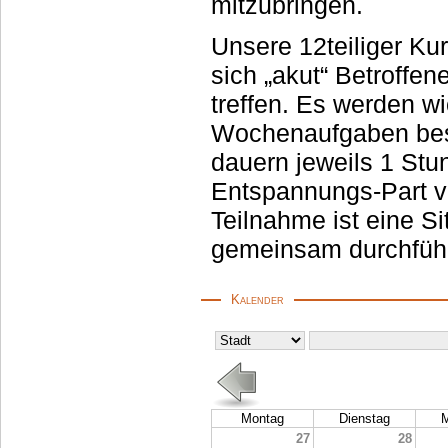
mitzubringen.
Unsere 12teiliger Ku
sich „akut“ Betroffene und „demnächst“ Betroffene einmal pro Wo
treffen. Es werden wichtige Vorgehensweise
Wochenaufgaben bespr
dauern jeweils 1 Stunde, haben dann auch noch danach einen
Entspannungs-Part von eb
Teilnahme ist eine Si
gemeinsam durchführ
Kalender
Montag
Dienstag
M
27
28