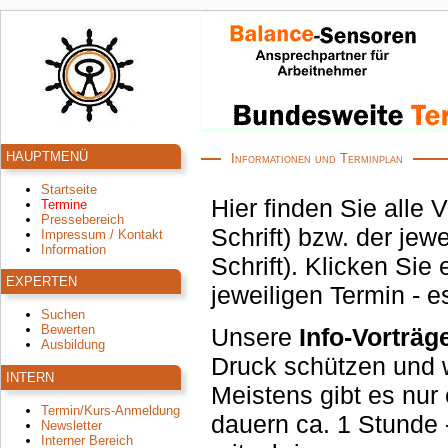
HAUPTMENÜ
Informationen und Terminplan
Startseite
Hier finden Sie alle 
Termine
Pressebereich
Schrift) bzw. der jeweiligen Zentren, der Balance-Helpcenter (in roter
Impressum / Kontakt
Information
Schrift). Klicken Sie einfach auf das 
EXPERTEN
jeweiligen Termin - e
Suchen
Bewerten
Unsere
Info-Vorträg
Ausbildung
Druck schützen und welche Körper-Signale Sie
INTERN
Meistens gibt es nur 
Termin/Kurs-Anmeldung
dauern ca. 1 Stunde - und Sie sind eingeladen, Ihren Partner
Newsletter
Interner Bereich