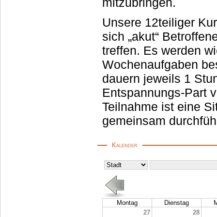
mitzubringen.
Unsere 12teiliger Ku
sich „akut“ Betroffene und „demnächst“ Betroffene einmal pro Wo
treffen. Es werden wichtige Vorgehensweise
Wochenaufgaben bespr
dauern jeweils 1 Stunde, haben dann auch noch danach einen
Entspannungs-Part von eb
Teilnahme ist eine Si
gemeinsam durchführ
Kalender
Montag
Dienstag
M
27
28