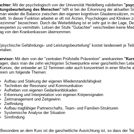
chter:
Mit der psychologisch von der Universität Heidelberg validierten
"psy
stungsbeurteilung des Menschen"
hilft er bei der Erkennung der aktuellen Situation. Er erarbeitet dabei V
man wieder die Balance zwischen den eigenen kognitiven Glaubenssätzen, m
sychologen und Kliniken zusammen, die ihn gerne als "verlängertes
ezimmer" bezeichnen. Durch die Weiterbildung ist er sehr gut in der Lage, 
experten zu vermitteln. Lotsen der Stufe "Gutachter" verschreiben keine Medi
Antrag von den Krankenkassen übernommen.
"psychische Gefährdungs- und Leistungsbeurteilung" kostet landesweit je Te
rialien.
ervisor:
Mit dem von der "zentralen Prüfstelle Prävention" anerkannten
"Kur
, dass man die zehn wichtigsten Schwerpunkte einer ganzheitlichen Lebensführung erkennt und umsetzt. Der Inhalt
Kurses, der entweder an 12 Terminen oder auch konzentriert in einer Woche a
erem um folgende Themen:
Aufbau und Stärkung der eigenen Wiederstandsfähigkeit
Techniken der Resonanz und Kommunikation
Aufheben von eigenen Gedankenblokaden
Erkennung und Interpretation von eigenen Körpersignalen
Zeitmanagement und Zeitgewinn
Zielfindung
Aufbau tragfähiger Partnerschafts, Team- und Familien-Strukturen
Systemische Analyse der Situation
Sinnfindung
Besondere an dem Kurs ist die ganzheitliche Ausrichtung ist, so dass der Tei