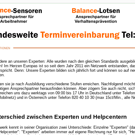
tionen
e an unseren Experten: Alle wurden nach den gleichen Standards ausgebildet - und bl
! Im Herzen Europas ist so seit dem Jahr 2011 ein Netzwerk entstanden, das
rspricht. Denn: Unsere Experten bilden sich jährlich fort und können so auf 
en.
n sie je nach Ausbildung verschiedene Stufen erreichen. Nachfolgend möchte
tigen Ansprechpartner herausfinden können. Aber zögern Sie auch nicht, sich bei uns zu melde
eichen uns dazu werktags von 09:00 bis 17 Uhr in Deutschland unter Telefon 01805-609930 (M
bilnetz) und in Österreich unter Telefon 820 40 10 30 (max 15ct/Min., alle N
terschied zwischen Experten und Helpcentern
werk kennt in seiner Organisation zwei Unterschiede: Einzelne "Experten" (d
Helpcenter": "Experten" arbeiten immer auf eigene Rechnung nur für sich, "Hel