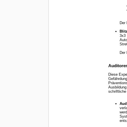
Der 
Blit
3x3 
Auto
Stre
Der 
Auditore
Diese Expe
Gefährdungs
Präventionsm
Ausbildung 
Aud
verl
werd
Syst
ent