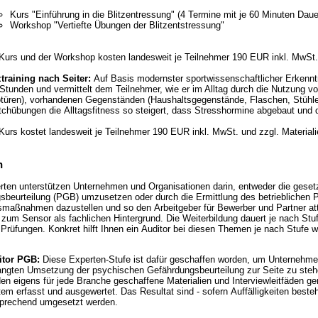
Kurs "Einführung in die Blitzentressung" (4 Termine mit je 60 Minuten Daue
Workshop "Vertiefte Übungen der Blitzentstressung"
Kurs und der Workshop kosten landesweit je Teilnehmer 190 EUR inkl. MwSt. 
ztraining nach Seiter:
Auf Basis modernster sportwissenschaftlicher Erkenntn
Stunden und vermittelt dem Teilnehmer, wie er im Alltag durch die Nutzung v
türen), vorhandenen Gegenständen (Haushaltsgegenstände, Flaschen, Stühle,
tchübungen die Alltagsfitness so steigert, dass Stresshormine abgebaut und 
Kurs kostet landesweit je Teilnehmer 190 EUR inkl. MwSt. und zzgl. Materiali
n
rten unterstützen Unternehmen und Organisationen darin, entweder die geset
beurteilung (PGB) umzusetzen oder durch die Ermittlung des betrieblichen P
aßnahmen dazustellen und so den Arbeitgeber für Bewerber und Partner attraktiv darzustel
zum Sensor als fachlichen Hintergrund. Die Weiterbildung dauert je nach Stuf
schriftliche Prüfungen. Konkret hilft Ihnen ein Auditor bei diesen Themen je nach Stufe
itor PGB:
Diese Experten-Stufe ist dafür geschaffen worden, um Unternehmen
angten Umsetzung der psychischen Gefährdungsbeurteilung zur Seite zu stehe
en eigens für jede Branche geschaffene Materialien und Interviewleitfäden ge
em erfasst und ausgewertet. Das Resultat sind - sofern Auffälligkeiten bes
sprechend umgesetzt werden.