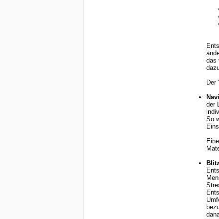
Ents
anderen
das 
dazu
Der 
Navi
der Lage, 
indi
So w
Eins
Eine
Mate
Blit
Entsp
Mens
Stresss
Ents
Umfeld wie z.B. Führungskräfte, 
bezu
dan