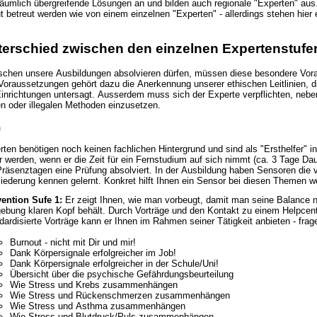
äumlich übergreifende Lösungen an und bilden auch regionale "Experten" aus. I
t betreut werden wie von einem einzelnen "Experten" - allerdings stehen hie
terschied zwischen den einzelnen Expertenstufe
chen unsere Ausbildungen absolvieren dürfen, müssen diese besondere Vora
Voraussetzungen gehört dazu die Anerkennung unserer ethischen Leitlinien, d
Einrichtungen untersagt. Ausserdem muss sich der Experte verpflichten, neb
n oder illegalen Methoden einzusetzen.
n
ten benötigen noch keinen fachlichen Hintergrund und sind als "Ersthelfer" 
 werden, wenn er die Zeit für ein Fernstudium auf sich nimmt (ca. 3 Tage Da
Präsenztagen eine Prüfung absolviert. In der Ausbildung haben Sensoren die
iederung kennen gelernt. Konkret hilft Ihnen ein Sensor bei diesen Themen we
ention Sufe 1:
Er zeigt Ihnen, wie man vorbeugt, damit man seine Balance nic
aren Kopf behält. Durch Vorträge und den Kontakt zu einem Helpcenter wird er Ihnen weiterhelfen! Folgende
dardisierte Vorträge kann er Ihnen im Rahmen seiner Tätigkeit anbieten - fra
Burnout - nicht mit Dir und mir!
Dank Körpersignale erfolgreicher im Job!
Dank Körpersignale erfolgreicher in der Schule/Uni!
Übersicht über die psychische Gefährdungsbeurteilung
Wie Stress und Krebs zusammenhängen
Wie Stress und Rückenschmerzen zusammenhängen
Wie Stress und Asthma zusammenhängen
Wie Stress und Blutdruck/Puls zusammenhängen