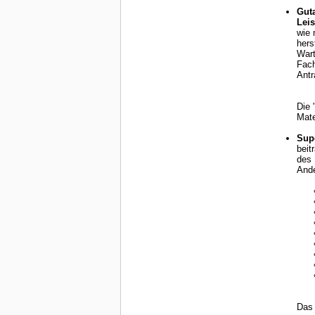
Guta
Lei
wie 
herstellt. In dieser Funktion arbeitet er oft mit Ärzten, P
Wart
Fach
Die 
Mate
Sup
beitragen
des 
And
Das 