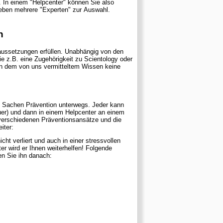
n einem "Helpcenter" können Sie also
r eben mehrere "Experten" zur Auswahl.
n
ussetzungen erfüllen. Unabhängig von den
ie z.B. eine Zugehörigkeit zu Scientology oder
en dem von uns vermitteltem Wissen keine
in Sachen Prävention unterwegs. Jeder kann
uer) und dann in einem Helpcenter an einem
 verschiedenen Präventionsansätze und die
iter:
ht verliert und auch in einer stressvollen
gen Sie ihn danach: