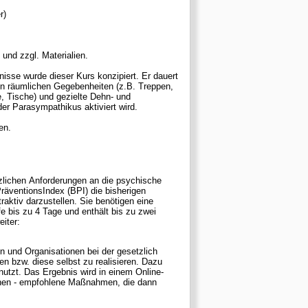
r)
und zzgl. Materialien.
isse wurde dieser Kurs konzipiert. Er dauert
on räumlichen Gegebenheiten (z.B. Treppen,
 Tische) und gezielte Dehn- und
der Parasympathikus aktiviert wird.
en.
zlichen Anforderungen an die psychische
räventionsIndex (BPI) die bisherigen
len. Sie benötigen eine
e bis zu 4 Tage und enthält bis zu zwei
 weiter:
 und Organisationen bei der gesetzlich
n bzw. diese selbst zu realisieren. Dazu
nutzt. Das Ergebnis wird in einem Online-
tehen - empfohlene Maßnahmen, die dann