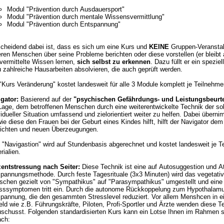
Modul "Prävention durch Ausdauersport"
Modul "Prävention durch mentale Wissensvermittlung"
Modul "Prävention durch Entspannung"
cheidend dabei ist, dass es sich um eine Kurs und
KEINE
Gruppen-Veranstalt
 Menschen über seine Probleme berichten oder diese vorstellen (er bleibt also anonym), vielmehr wird er selbst durch
vermittelte Wissen lernen,
sich selbst zu erkennen
. Dazu füllt er ein spezie
 zahlreiche Hausarbeiten absolvieren, die auch geprüft werden.
"Kurs Veränderung" kostet landesweit für alle 3 Module komplett je Teilnehme
gator:
Basierend auf der
"psychischen Gefährdungs- und Leistungsbeurt
dem betroffenen Menschen durch eine weiterentwickelte Technik der sokratischen Gesprächsführung in dessen
vidueller Situation umfassend und zielorientiert weiter zu helfen. Dabei über
ie diese den Frauen bei der Geburt eines Kindes hilft, hilft der Navigator d
ichten und neuen Überzeugungen.
 "Navigastion" wird auf Stundenbasis abgerechnet und kostet landesweit je 
rialien.
zentstressung nach Seiter:
Diese Technik ist eine auf Autosuggestion und 
annungsmethode. Durch feste Tagesrituale (3x3 Minuten) wird das vegetative Nervensystem 
chen gezielt von "Sympathikus" auf "Parasympathikus" umgestellt und eine
ymptomen tritt ein. Durch die autonome Rückkoppelung zum Hypothalamus erfährt der Mensch eine schnelle
pannung, die den gesammten Stresslevel reduziert. Vor allem Menshcen in 
Piloten, Profi-Sportler und Ärzte wenden diese Technik an. Sie wird von der Krankenkasse
schusst. Folgenden standardisierten Kurs kann ein Lotse Ihnen im Rahmen sei
ach: