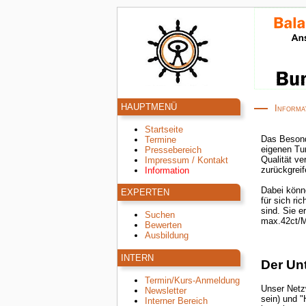
HAUPTMENÜ
Informa
Startseite
Das Besonder
Termine
eigenen Tun
Pressebereich
Qualität ve
Impressum / Kontakt
zurückgreif
Information
Dabei könne
EXPERTEN
für sich rich
sind. Sie err
Suchen
max.42ct/Mo
Bewerten
Ausbildung
INTERN
Der Un
Termin/Kurs-Anmeldung
Unser Netz
Newsletter
sein) und "
Interner Bereich