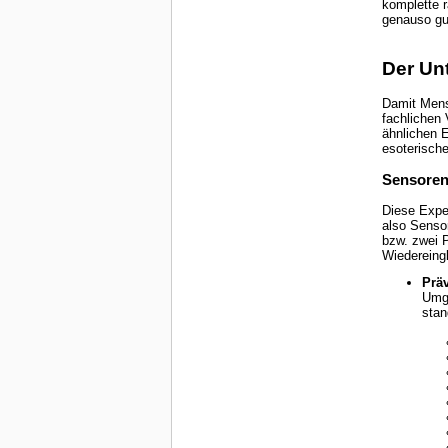
komplette r
genauso gu
Der Un
Damit Mens
fachlichen 
ähnlichen 
esoterische
Sensore
Diese Exper
also Sensor
bzw. zwei 
Wiedereingl
Präv
Umgebung kl
stan