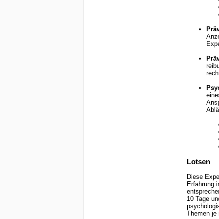
Präv
Anzeichen von Stress, Erschöpfung,
Expe
Präv
reibungsfrei f
rech
Psy
eine
Anspr
Ablä
Lotsen
Diese Exper
Erfahrung im Coaching u
entsprechen
10 Tage und
psychologisch/m
Themen je 