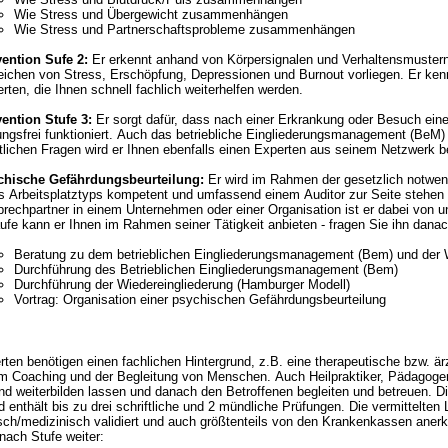
Wie Stress und Übergewicht zusammenhängen
Wie Stress und Partnerschaftsprobleme zusammenhängen
ention Sufe 2:
Er erkennt anhand von Körpersignalen und Verhaltensmustern
 Depressionen und Burnout vorliegen. Er kennt in seinem Netzwerk verantwortliche andere
rten, die Ihnen schnell fachlich weiterhelfen werden.
ention Stufe 3:
Er sorgt dafür, dass nach einer Erkrankung oder Besuch einer
unktioniert. Auch das betriebliche Eingliederungsmanagement (BeM) gehört zu seinen Spezialitäten. Bei
tlichen Fragen wird er Ihnen ebenfalls einen Experten aus seinem Netzwerk 
chische Gefährdungsbeurteilung:
Er wird im Rahmen der gesetzlich notwen
s Arbeitsplatztyps kompetent und umfassend einem Auditor zur Seite stehen b
echpartner in einem Unternehmen oder einer Organisation ist er dabei von unschätzbarem Wert.
ufe kann er Ihnen im Rahmen seiner Tätigkeit anbieten - fragen Sie ihn dana
Beratung zu dem betrieblichen Eingliederungsmanagement (Bem) und der W
Durchführung des Betrieblichen Eingliederungsmanagement (Bem)
Durchführung der Wiedereingliederung (Hamburger Modell)
Vortrag: Organisation einer psychischen Gefährdungsbeurteilung
ten benötigen einen fachlichen Hintergrund, z.B. eine therapeutische bzw. ärz
nd der Begleitung von Menschen. Auch Heilpraktiker, Pädagogen und Präventlogen können sich bei uns
d weiterbilden lassen und danach den Betroffenen begleiten und betreuen. Die 
 enthält bis zu drei schriftliche und 2 mündliche Prüfungen. Die vermittelte
edizinisch validiert und auch größtenteils von den Krankenkassen anerkannt. Konkret hilft Ihnen ein Lotse be
nach Stufe weiter: