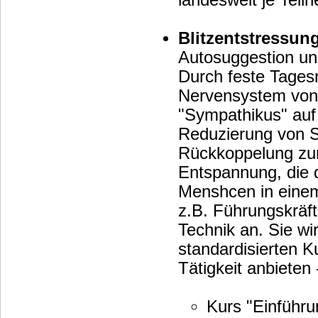
landesweit je Teil
Blitzentstressung
Autosuggestion u
Durch feste Tagesr
Nervensystem von dem ausführenden Menschen gezielt von
"Sympathikus" auf
Reduzierung von S
Rückkoppelung zum Hypothalamus erfährt der Mensch eine s
Entspannung, die 
Menshcen in einem
z.B. Führungskräfte, Piloten, Profi-Sportler und Ärzte wenden diese
Technik an. Sie w
standardisierten 
Tätigkeit anbieten
Kurs "Einführun