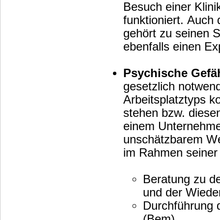
Besuch einer Klini
funktioniert. Auch das betriebliche Eingliederungsmanag
gehört zu seinen S
ebenfalls einen E
Psychische Gefä
gesetzlich notwen
Arbeitsplatztyps 
stehen bzw. diesen
einem Unternehmen
unschätzbarem Wert. Folgende standardisierte Abläufe ka
im Rahmen seiner T
Beratung zu d
und der Wiede
Durchführung 
(Bem)