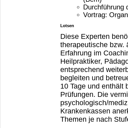
Durchführung 
Vortrag: Organ
Lotsen
Diese Experten benöt
therapeutische bzw. 
Erfahrung im Coaching
Heilpraktiker, Pädag
entsprechend weiter
begleiten und betreue
10 Tage und enthält b
Prüfungen. Die vermi
psychologisch/medizi
Krankenkassen anerkannt. Konkret hilft Ihnen ein L
Themen je nach Stufe