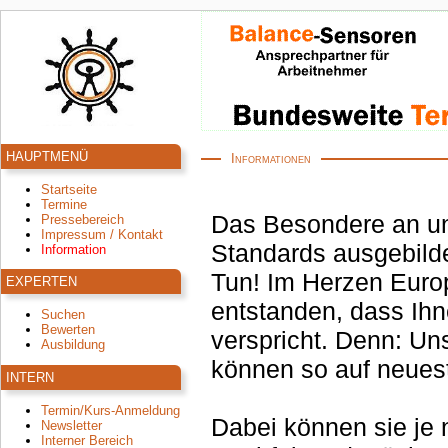
HAUPTMENÜ
Informationen
Startseite
Termine
Das Besondere an un
Pressebereich
Impressum / Kontakt
Standards ausgebildet - und bl
Information
Tun! Im Herzen Europ
EXPERTEN
entstanden, dass Ihn
Suchen
Bewerten
verspricht. Denn: Uns
Ausbildung
können so auf neues
INTERN
Termin/Kurs-Anmeldung
Dabei können sie je 
Newsletter
Interner Bereich