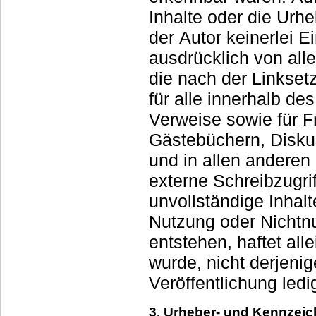
Inhalte oder die Urheberschaft der verlinkten/verknüpften Seiten hat
der Autor keinerlei Einfluss
ausdrücklich von alle
die nach der Linksetzung verändert wurden. Diese Feststellung gilt
für alle innerhalb des eigene
Verweise sowie für F
Gästebüchern, Diskussionsforen, Linkverzeichnissen, Mailinglisten
und in allen anderen F
externe Schreibzugrif
unvollständige Inhalte und insbesondere für Schäde
Nutzung oder Nichtnu
entstehen, haftet all
wurde, nicht derjenige, der über Lin
Veröffentlichung ledi
3. Urheber- und Kennzeic