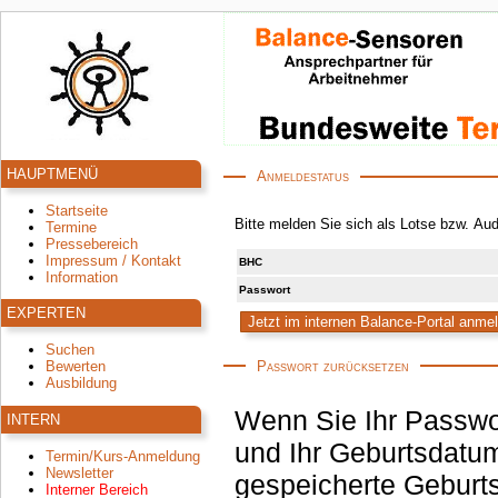
HAUPTMENÜ
Anmeldestatus
Startseite
Bitte melden Sie sich als Lotse bzw. Au
Termine
Pressebereich
Impressum / Kontakt
BHC
Information
Passwort
EXPERTEN
Suchen
Passwort zurücksetzen
Bewerten
Ausbildung
Wenn Sie Ihr Passwo
INTERN
und Ihr Geburtsdatum
Termin/Kurs-Anmeldung
Newsletter
gespeicherte Geburtsdatum korrekt ist, wird an die hinterlegte E-Mail-
Interner Bereich