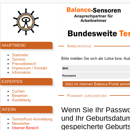
HAUPTMENÜ
Anmeldestatus
Startseite
Bitte melden Sie sich als Lotse bzw. Au
Termine
Pressebereich
Impressum / Kontakt
BHC
Information
Passwort
EXPERTEN
Suchen
Passwort zurücksetzen
Bewerten
Ausbildung
Wenn Sie Ihr Passwo
INTERN
und Ihr Geburtsdatum
Termin/Kurs-Anmeldung
Newsletter
gespeicherte Geburtsdatum korrekt ist, wird an die hinterlegte E-Mail-
Interner Bereich