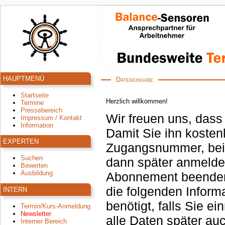
HAUPTMENÜ
Dateneingabe
Startseite
Herzlich willkommen!
Termine
Pressebereich
Wir freuen uns, dass
Impressum / Kontakt
Information
Damit Sie ihn kosten
EXPERTEN
Zugangsnummer, bei 
Suchen
dann später anmeld
Bewerten
Ausbildung
Abonnement beenden oder Kurse buchen. 
die folgenden Inform
INTERN
benötigt, falls Sie einmal Ihr Passwort nicht mehr wissen. Sie können
Termin/Kurs-Anmeldung
Newsletter
alle Daten später auc
Interner Bereich