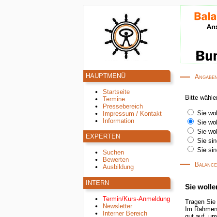
HAUPTMENÜ
Angaben
Startseite
Bitte wähle
Termine
Pressebereich
Sie wo
Impressum / Kontakt
Information
Sie wo
Sie wo
EXPERTEN
Sie sin
Sie si
Suchen
Bewerten
Balance
Ausbildung
INTERN
Sie woll
Termin/Kurs-Anmeldung
Tragen Sie
Newsletter
Im Rahmen 
Interner Bereich
gut auf, um